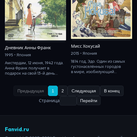
Мисс Хокусай
Дневник Анны Франк
2015 • Япония
1995 • Япония
1814 год, Эдо. Один из самых
Амстердам, 12 июня, 1942 года.
густонаселённых городов
Анна Франк получает в
в мире, изобилующий
подарок на свой 13-й день
крестьянами, самураями,
рождения дневник, который
торговцами, знатью, худ…
называет «Китти…
Предыдущая
1
2
Следующая
В конец
Страница
Перейти
Fanvid.ru