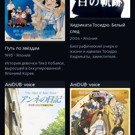
Хидзиката Тосидзо: Белый
след
2004 • Япония
Биографический очерк о
Путь по звёздам
жизни и идеалах Тосидзо
1993 • Япония
Хидзикаты, заместителя
командующего Синсэнгуми,
История девочки Тико Кобаяси,
поддерживающего власть сё…
выросшей в оккупированной
Японией Корее.
AniDUB · voice
AniDUB · voice