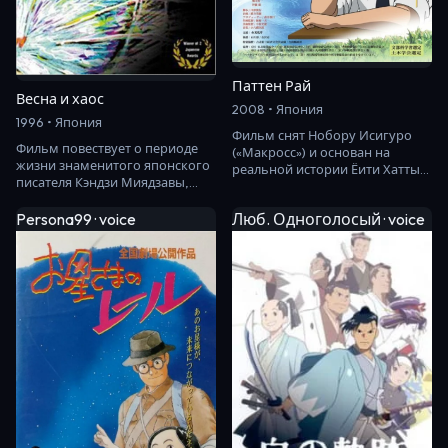
Паттен Рай
Весна и хаос
2008 • Япония
1996 • Япония
Фильм снят Нобору Исигуро
Фильм повествует о периоде
(«Макросс») и основан на
жизни знаменитого японского
реальной истории Ёити Хатты
писателя Кэндзи Миядзавы,
(1886-1942 гг.), гражданского
когда он начал преподавать в
инженера, к…
сельской ш…
Persona99 · voice
Люб. Одноголосый · voice