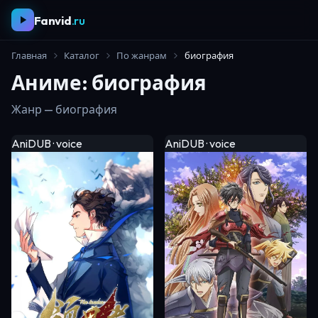
Fanvid
.ru
Главная
Каталог
По жанрам
биография
Аниме: биография
Жанр — биография
AniDUB · voice
AniDUB · voice