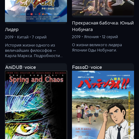
Прекрасная бабочка: Юный
Нобунага
Лидер
2019 • Япония • 12 серий
2019 • Китай • 7 серий
О жизни великого лидера
История жизни одного из
Японии Оды Нобунаги.
величайших философов —
Карла Маркса. Подробности
его личной жизни, знакомства
с Фридрихом Энгель…
AniDUB · voice
FassaD · voice