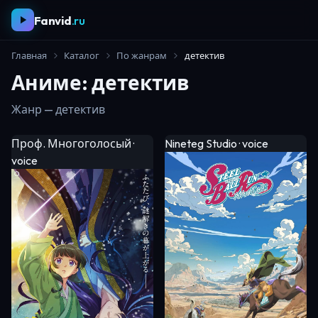
Fanvid
.ru
Главная
Каталог
По жанрам
детектив
Аниме: детектив
Жанр — детектив
Проф. Многоголосый ·
Nineteg Studio · voice
voice