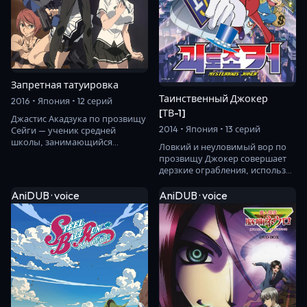
Запретная татуировка
Таинственный Джокер
2016 • Япония • 12 серий
[ТВ-1]
Джастис Акадзука по прозвищу
2014 • Япония • 13 серий
Сейги — ученик средней
школы, занимающийся
Ловкий и неуловимый вор по
боевыми искусствами и
прозвищу Джокер совершает
испытывающий
дерзкие ограбления, используя
непреодолимое…
в своём деле магию
и эффектные трюки.…
AniDUB · voice
AniDUB · voice