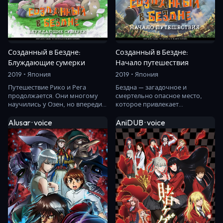
Созданный в Бездне:
Созданный в Бездне:
Блуждающие сумерки
Начало путешествия
2019 • Япония
2019 • Япония
Путешествие Рико и Рега
Бездна — загадочное и
продолжается. Они многому
смертельно опасное место,
научились у Озен, но впереди
которое привлекает
их ждут ещё большие
всевозможных искателей
опасности, которые мо…
приключений. Рико — дочь
Alusar · voice
AniDUB · voice
знаме…