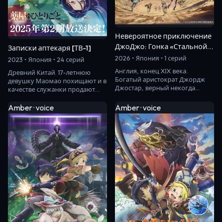
Невероятное приключение
ДжоДжо: Гонка «Стальной
Записки аптекаря [ТВ-1]
шар»
2026 • Япония • 1 серий
2023 • Япония • 24 серий
Англия, конец XIX века.
Древний Китай. 17-летнюю
Богатый аристократ Джордж
девушку Маомао похищают и в
Джостар, верный некогда
качестве служанки продают
данному слову, принимает
в императорский дворец.
в семью осиротевшего…
Однажды она узнаё…
Amber · voice
Amber · voice