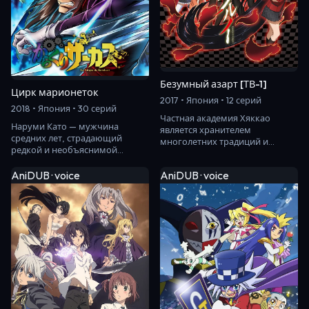
Безумный азарт [ТВ-1]
Цирк марионеток
2017 • Япония • 12 серий
2018 • Япония • 30 серий
Частная академия Хяккао
Наруми Като — мужчина
является хранителем
средних лет, страдающий
многолетних традиций и
редкой и необъяснимой
считается одним из
болезнью, из-за которой
престижных учебных
у него случаются тяжелые при…
AniDUB · voice
AniDUB · voice
заведений Япони…