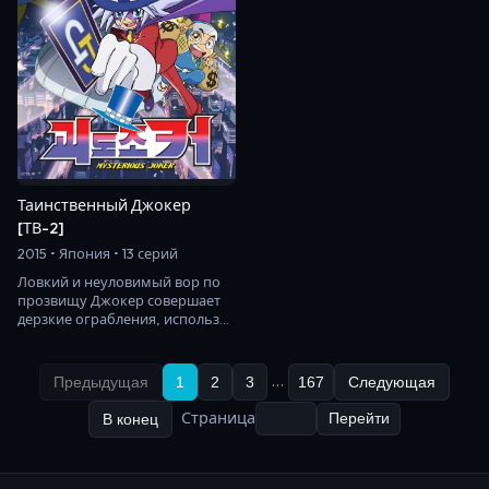
Таинственный Джокер
[ТВ-2]
2015 • Япония • 13 серий
Ловкий и неуловимый вор по
прозвищу Джокер совершает
дерзкие ограбления, используя
в своём деле магию
и эффектные трюки.…
…
Предыдущая
1
2
3
167
Следующая
Страница
В конец
Перейти