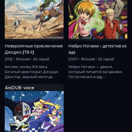
Нейро Ногами - детектив из
Невероятные приключения
ада
Джоджо [ТВ-1]
2007 • Япония • 25 серий
2012 • Япония • 26 серий
Нейро Ногами — демон,
Англия, конец XIX века.
который питается загадками.
Богатый аристократ Джордж
Поглотив всё в аду,
Джостар, верный некогда
он отправляется на Землю,
данному слову, принимает
чтобы отыскать там самую…
в семью осиротевшего…
AniDUB · voice