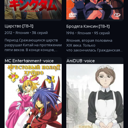
Царство [ТВ-1]
Бродяга Кэнсин [ТВ-1]
2012 • Япония • 38 серий
1996 • Япония • 95 серий
Период Сражающихся царств
Япония, вторая половина
разрушал Китай на протяжении
XIX века. Только
пяти веков. В конце концов,
что закончилась Гражданская
семь могущественных
война, в которой
государств вышли…
проимперская партия
MC Entertainment · voice
AniDUB · voice
победила сторо…