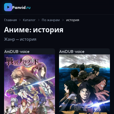
Fanvid
.ru
Главная
Каталог
По жанрам
история
Аниме: история
Жанр — история
AniDUB · voice
AniDUB · voice