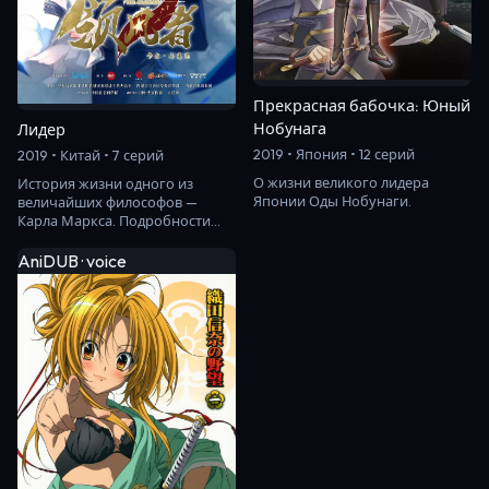
Прекрасная бабочка: Юный
Нобунага
Лидер
2019 • Япония • 12 серий
2019 • Китай • 7 серий
О жизни великого лидера
История жизни одного из
Японии Оды Нобунаги.
величайших философов —
Карла Маркса. Подробности
его личной жизни, знакомства
с Фридрихом Энгель…
AniDUB · voice