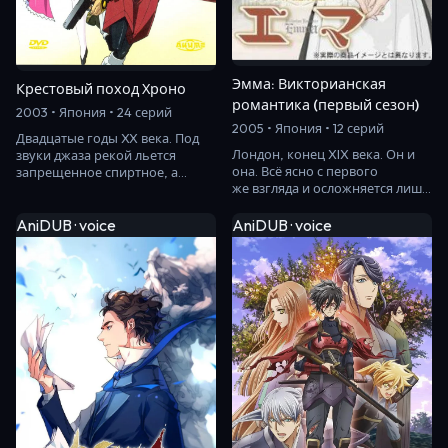
Эмма: Викторианская
Крестовый поход Хроно
романтика (первый сезон)
2003 • Япония • 24 серий
2005 • Япония • 12 серий
Двадцатые годы XX века. Под
Лондон, конец XIX века. Он и
звуки джаза рекой льется
она. Всё ясно с первого
запрещенное спиртное, а
же взгляда и осложняется лишь
состоятельные люди
тем, что он — старший сын и
забавляются тем, что...…
наследник…
AniDUB · voice
AniDUB · voice