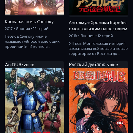
Кровавая ночь Сэнгоку
Анголмуа: Хроники борьбы
с монгольским нашествием
2017 • Япония • 12 серий
2018 • Япония • 12 серий
Период Сэнгоку иначе
называют «Эпохой воюющих
XIII век. Монгольская империя
провинций». Именно в
захватывала всё новые и новые
подобное время существует
территории от Востока до
альтернативный мир Дзинга,…
Запада. Современные
историки, изуча…
AniDUB · voice
Русский дубляж · voice