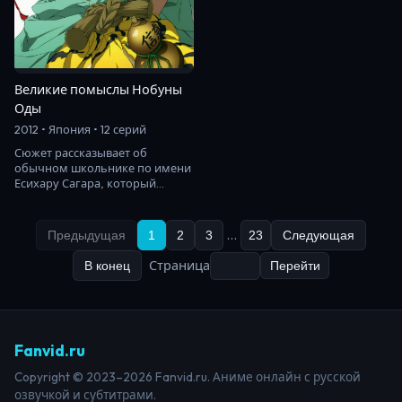
Великие помыслы Нобуны
Оды
2012 • Япония • 12 серий
Сюжет рассказывает об
обычном школьнике по имени
Есихару Сагара, который
однажды телепортируется в
Эру Сэнгоку, правда п…
…
Предыдущая
1
2
3
23
Следующая
Страница
В конец
Перейти
Fanvid.ru
Copyright © 2023–2026 Fanvid.ru. Аниме онлайн с русской
озвучкой и субтитрами.