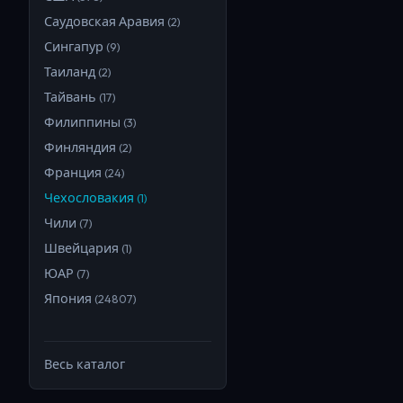
Саудовская Аравия
(
2
)
Сингапур
(
9
)
Таиланд
(
2
)
Тайвань
(
17
)
Филиппины
(
3
)
Финляндия
(
2
)
Франция
(
24
)
Чехословакия
(
1
)
Чили
(
7
)
Швейцария
(
1
)
ЮАР
(
7
)
Япония
(
24807
)
Весь каталог