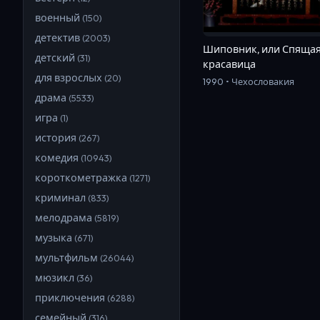
военный
(
150
)
детектив
(
2003
)
Шиповник, или Спяща
детский
(
31
)
красавица
для взрослых
(
20
)
1990 • Чехословакия
драма
(
5533
)
игра
(
1
)
история
(
267
)
комедия
(
10943
)
короткометражка
(
1271
)
криминал
(
833
)
мелодрама
(
5819
)
музыка
(
671
)
мультфильм
(
26044
)
мюзикл
(
36
)
приключения
(
6288
)
семейный
(
316
)