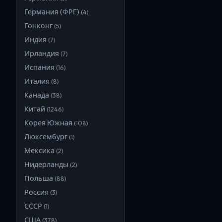
Германия (ФРГ)
(
4
)
Гонконг
(
5
)
Индия
(
7
)
Ирландия
(
7
)
Испания
(
16
)
Италия
(
8
)
Канада
(
38
)
Китай
(
1246
)
Корея Южная
(
108
)
Люксембург
(
1
)
Мексика
(
2
)
Нидерланды
(
2
)
Польша
(
88
)
Россия
(
3
)
СССР
(
1
)
США
(
378
)