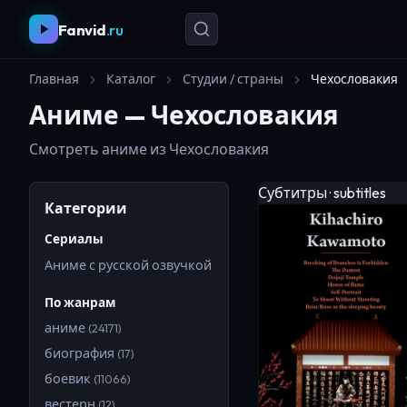
Fanvid
.ru
Главная
Каталог
Студии / страны
Чехословакия
Аниме — Чехословакия
Смотреть аниме из Чехословакия
Субтитры · subtitles
Категории
Сериалы
Аниме с русской озвучкой
По жанрам
аниме
(
24171
)
биография
(
17
)
боевик
(
11066
)
вестерн
(
12
)