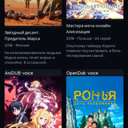
Мастера меча онлайн:
Алисизация
Звёздный десант:
Предатель Марса
2018 • Польша • 24 серий
2018 • Япония
Опытному геймеру Кирито
повезло поучаствовать в бета-
На колонизированном людьми
тестировании самой
Марсе жизнь течёт мирно и
ожидаемой компьютерной
спокойно. В остальной
игры нового поколения - S…
Федерации марсиан считают
недалёкими, и десан…
AniDUB · voice
OpenDub · voice