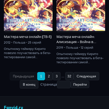
Мастера меча онлайн [ТВ-1]
Мастера меча онлайн:
Алисизация - Война в
2012 • Польша • 25 серий
Подмирье [ТВ-1]
2019 • Польша • 12 серий
Опытному геймеру Кирито
повезло поучаствовать в бета-
Опытному геймеру Кирито
тестировании самой
повезло поучаствовать в бета-
ожидаемой компьютерной
тестировании самой
игры нового поколения - S…
ожидаемой компьютерной
игры нового поколения - S…
…
Предыдущая
1
2
3
32
Следующая
Страница
В конец
Перейти
Fanvid.ru