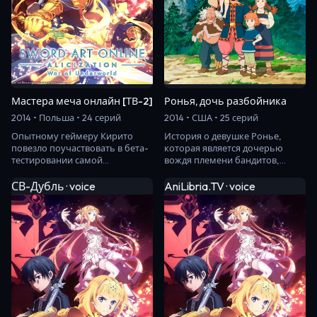
Мастера меча онлайн [ТВ-2]
Ронья, дочь разбойника
2014 • Польша • 24 серий
2014 • США • 25 серий
Опытному геймеру Кирито
История о девушке Ронье,
повезло поучаствовать в бета-
которая является дочерью
тестировании самой
вождя племени бандитов,
ожидаемой компьютерной
живущем в огромном замке в
игры нового поколения - S…
лесу. История расск…
СВ-Дубль · voice
AniLibria.TV · voice