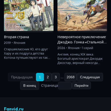
Вторая страна
Невероятное приключение
ДжоДжо: Гонка «Стальной
2019 • Япония
шар»
2026 • Япония • 1 серий
Старшеклассник Ю, его друг
Хару и их подруга детства
Англия, конец XIX века.
Котона путешествуют из так
Богатый аристократ Джордж
называемой Второй страны в
Джостар, верный некогда
реальный мир…
данному слову, принимает
в семью осиротевшего…
…
Предыдущая
1
2
3
2068
Следующая
Страница
В конец
Перейти
Fanvid.ru