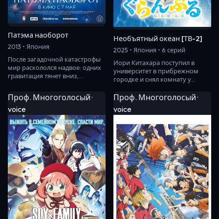
Патэма наоборот
Необъятный океан [ТВ-2]
2013 • Япония
2025 • Япония • 6 серий
После загадочной катастрофы
Иори Китахара поступил в
мир раскололся надвое: одних
университет в прибрежном
гравитация тянет вниз,
городке и снял комнату у
а других — вверх. Патэма,
семьи Котэгава. Глава семьи
бесстрашная пр…
владеет магазинчи…
Проф. Многоголосый ·
Проф. Многоголосый ·
voice
voice