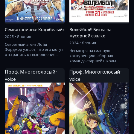
Семья шпиона: Код «белый»
Волейбол!! Битва на
мусорной свалке
2023 • Япония
2024 • Япония
Секретный агент Лойд
Форджер узнаёт, что его могут
Несмотря на сильную
отстранить от выполнения
конкуренцию, сборная
текущей миссии. Чтобы
команда старшей школы
остаться в строю, его…
Карасуно по волейболу прошла
предварительный этап
Проф. Многоголосый ·
Проф. Многоголосый ·
турнира…
voice
voice