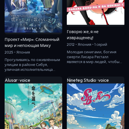
Говорю же, я не
извращенец!
Проект «Мир»: Сломанный
2012 • Япония • 1 серий
мир и непоющая Мику
Молодая синигами, богиня
2025 • Япония
смерти Лисара Ресталл
Прогуливаясь по оживлённым
является в мир людей, чтобы
улицам в районе Сибуя,
восстановить славу и влияние
уличная исполнительница
своего клана. В…
Итика Хосино , обнаруживает
себя в музыкальном…
Alusar · voice
Nineteg Studio · voice