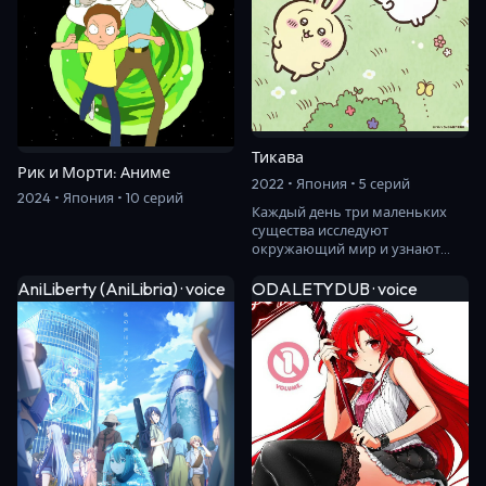
Тикава
Рик и Морти: Аниме
2022 • Япония • 5 серий
2024 • Япония • 10 серий
Каждый день три маленьких
существа исследуют
окружающий мир и узнают
о нём что-то новое.
AniLiberty (AniLibria) · voice
ODALETYDUB · voice