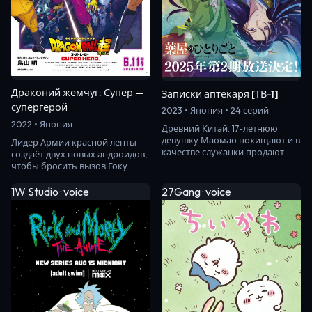
Драконий жемчуг: Супер —
Записки аптекаря [ТВ-1]
супергерой
2023 • Япония • 24 серий
2022 • Япония
Древний Китай. 17-летнюю
девушку Маомао похищают и в
Лидер Армии красной ленты
качестве служанки продают
создаёт двух новых андроидов,
в императорский дворец.
чтобы бросить вызов Гоку
Однажды она узнаё…
и Пикколо. Грядёт очередная
битва за су…
1W Studio · voice
27Gang · voice