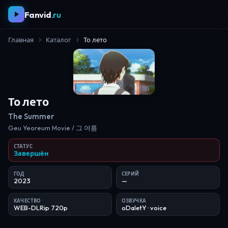
Fanvid
.ru
Главная
Каталог
То лето
То лето
The Summer
Geu Yeoreum Movie / 그 여름
СТАТУС
Завершён
ГОД
СЕРИЙ
2023
—
КАЧЕСТВО
ОЗВУЧКА
WEB-DLRip 720p
oDaletY
· voice