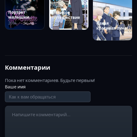
Портрет
Великое
малышки
путешествие
Козетты
2004
Какая
2016
красивая луна!
2017
Комментарии
Пока нет комментариев. Будьте первым!
Ваше имя