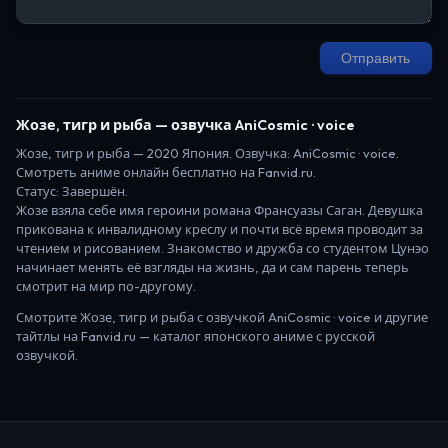
Отправить
Жозе, тигр и рыба
— озвучка AniCosmic · voice
Жозе, тигр и рыба
—
2020
Япония
. Озвучка: AniCosmic · voice.
Смотреть аниме онлайн бесплатно на Fanvid.ru.
Статус:
Завершён
.
Жозе взяла себе имя героини романа Франсуазы Саган. Девушка
прикована к инвалидному креслу и почти всё время проводит за
чтением и рисованием. Знакомство и дружба со студентом Цунэо
начинает менять её взгляды на жизнь, да и сам парень теперь
смотрит на мир по-другому.
Смотрите
Жозе, тигр и рыба
с озвучкой AniCosmic · voice
и другие
тайтлы на Fanvid.ru — каталог японского аниме с русской
озвучкой.