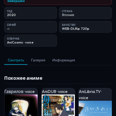
Завершён
ГОД
СТРАНА
2020
Япония
СЕРИЙ
КАЧЕСТВО
—
WEB-DLRip 720p
ОЗВУЧКА
AniCosmic
· voice
Смотреть
Галерея
Информация
Похожее аниме
Гаврилов · voice
AniDUB · voice
AniLibria.TV ·
voice