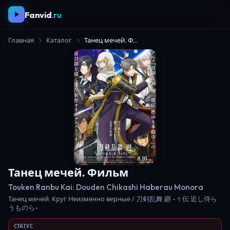
Fanvid
.ru
Главная
Каталог
Танец мечей. Фильм
Танец мечей. Фильм
Touken Ranbu Kai: Douden Chikashi Haberau Monora
Танец мечей: Круг Неизменно верные / 刀剣乱舞 廻 -々伝 近し侍ら
うものら-
СТАТУС