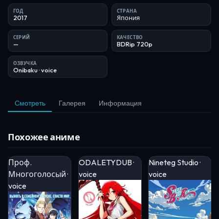
ГОД
СТРАНА
2017
Япония
СЕРИЙ
КАЧЕСТВО
—
BDRip 720p
ОЗВУЧКА
Onibaku
· voice
Смотреть
Галерея
Информация
Похожее аниме
Проф.
ODALETYDUB ·
Nineteg Studio ·
Многоголосый ·
voice
voice
voice