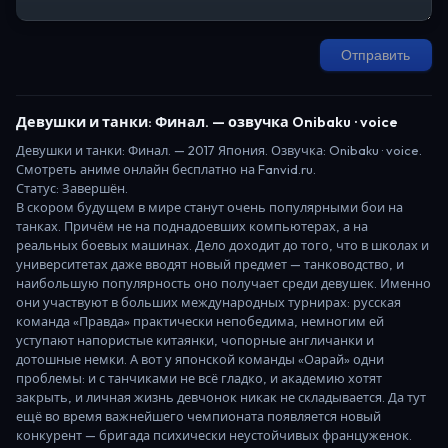
Отправить
Девушки и танки: Финал.
— озвучка Onibaku · voice
Девушки и танки: Финал.
—
2017
Япония
. Озвучка: Onibaku · voice.
Смотреть аниме онлайн бесплатно на Fanvid.ru.
Статус:
Завершён
.
В скором будущем в мире станут очень популярными бои на
танках. Причём не на поднадоевших компьютерах, а на
реальных боевых машинах. Дело доходит до того, что в школах и
университетах даже вводят новый предмет — танководство, и
наибольшую популярность оно получает среди девушек. Именно
они участвуют в больших международных турнирах: русская
команда «Правда» практически непобедима, немногим ей
уступают напористые китаянки, чопорные англичанки и
дотошные немки. А вот у японской команды «Оарай» одни
проблемы: и с танчиками не всё гладко, и академию хотят
закрыть, и личная жизнь девчонок никак не складывается. Да тут
ещё во время важнейшего чемпионата появляется новый
конкурент — бригада психически неустойчивых француженок.