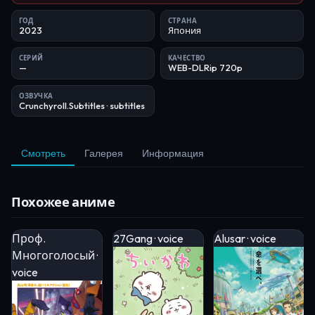
ГОД
СТРАНА
2023
Япония
СЕРИЙ
КАЧЕСТВО
—
WEB-DLRip 720p
ОЗВУЧКА
Crunchyroll.Subtitles
· subtitles
Смотреть
Галерея
Информация
Похожее аниме
Проф.
27Gang · voice
Alusar · voice
Многоголосый ·
voice