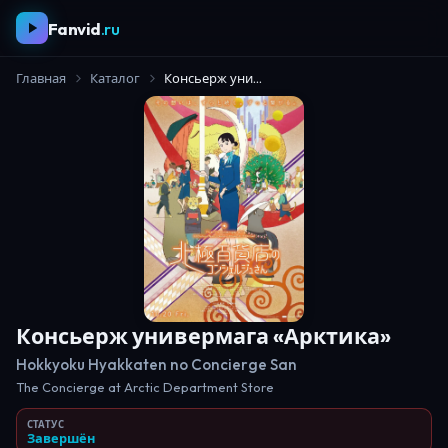
Fanvid
.ru
Главная
Каталог
Консьерж универмага «Арктика»
Консьерж универмага «Арктика»
Hokkyoku Hyakkaten no Concierge San
The Concierge at Arctic Department Store
СТАТУС
Завершён