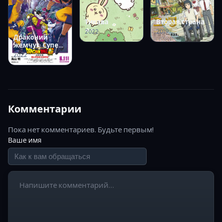
Тикава
Вторая страна
2022
2019
Драконий
жемчуг: Супер
— супергерой
2022
Комментарии
Пока нет комментариев. Будьте первым!
Ваше имя