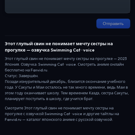
Отправить
Этот глупый свин не понимает мечту сестры на
прогулке
— озвучка Swimming Cat · voice
Этот глупый свин не понимает мечту сестры на прогулке
—
2023
Япония
. Озвучка: Swimming Cat · voice.
Смотреть аниме онлайн
бесплатно на Fanvid.ru.
Статус:
Завершён
.
Позади изнурительный декабрь, близится окончание учебного
года. У Сакуты и Маи осталось не так много времени, ведь Маи в
этом году оканчивает школу. Тем временем Каэдэ, сестра Сакуты,
планирует поступить в школу, где учится брат.
Смотрите
Этот глупый свин не понимает мечту сестры на
прогулке
с озвучкой Swimming Cat · voice
и другие тайтлы на
Fanvid.ru — каталог японского аниме с русской озвучкой.