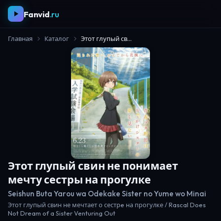
Fanvid
.ru
Главная
Каталог
Этот глупый свин не понимает мечту сестры на прогулке
Этот глупый свин не понимает
мечту сестры на прогулке
Seishun Buta Yarou wa Odekake Sister no Yume wo Minai
Этот глупый свин не мечтает о сестрe на прогулке / Rascal Does
Not Dream of a Sister Venturing Out