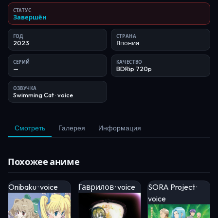
СТАТУС
Завершён
ГОД
СТРАНА
2023
Япония
СЕРИЙ
КАЧЕСТВО
—
BDRip 720p
ОЗВУЧКА
Swimming Cat
· voice
Смотреть
Галерея
Информация
Похожее аниме
Onibaku · voice
Гаврилов · voice
SORA Project ·
voice