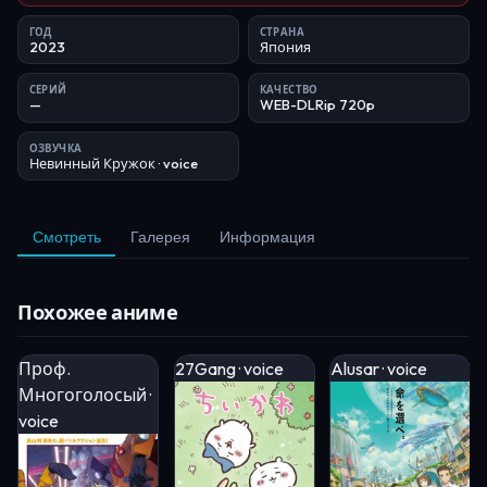
ГОД
СТРАНА
2023
Япония
СЕРИЙ
КАЧЕСТВО
—
WEB-DLRip 720p
ОЗВУЧКА
Невинный Кружок
· voice
Смотреть
Галерея
Информация
Похожее аниме
Проф.
27Gang · voice
Alusar · voice
Многоголосый ·
voice