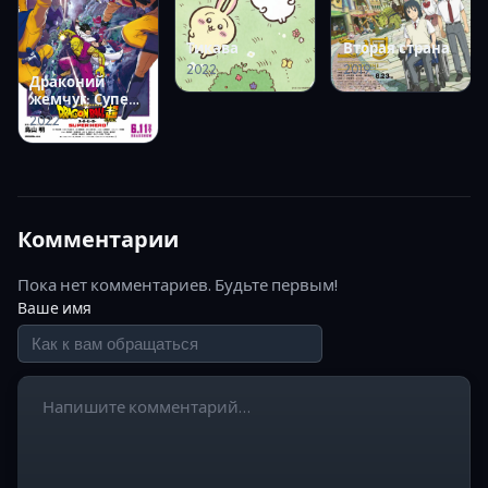
Тикава
Вторая страна
2022
2019
Драконий
жемчуг: Супер
— супергерой
2022
Комментарии
Пока нет комментариев. Будьте первым!
Ваше имя