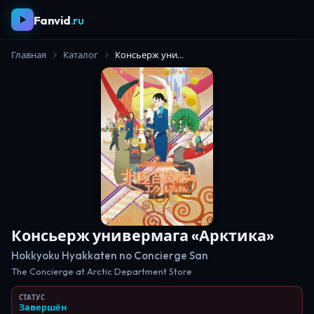
Fanvid
.ru
Главная
Каталог
Консьерж универмага «Арктика»
Консьерж универмага «Арктика»
Hokkyoku Hyakkaten no Concierge San
The Concierge at Arctic Department Store
СТАТУС
Завершён