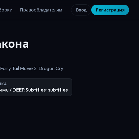
борки
Правообладателям
Вход
Регистрация
акона
ry Tail Movie 2: Dragon Cry
ЧКА
ме / DEEP.Subtitles
· subtitles