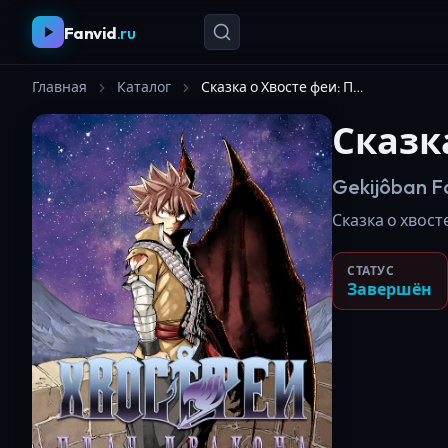
Fanvid
.ru
Главная
Каталог
Сказка о Хвосте феи: Плач дракона
Сказк
Gekijôban Fa
Сказка о хвосте
СТАТУС
Завершён