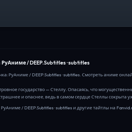
РуАниме / DEEP.Subtitles · subtitles
чка: РуАниме / DEEP.Subtitles · subtitles.
Смотреть аниме онлайн
ровное государство — Стеллу. Опасаясь, что могущественны
 страшнее и опаснее, ведь в самом сердце Стеллы сокрыта у
РуАниме / DEEP.Subtitles · subtitles
и другие тайтлы на Fanvid.