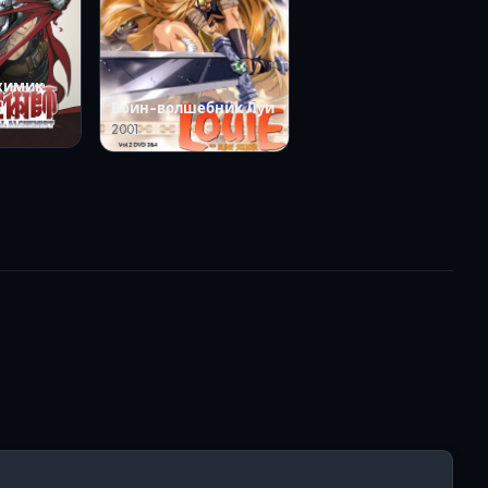
лхимик
Воин-волшебник Луи
2001