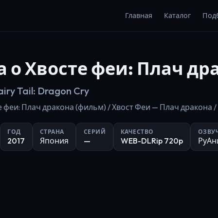
Главная
Каталог
Под
а о Хвосте феи: Плач др
iry Tail: Dragon Cry
 феи: Плач дракона (фильм) / Хвост Феи — Плач дракона / Fai
ГОД
СТРАНА
СЕРИЙ
КАЧЕСТВО
ОЗВУ
2017
Япония
—
WEB-DLRip 720p
РуАни