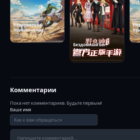
Невероятное
Не
приключение
пр
ДжоДжо: Гонка
Дж
2026
201
«Стальной шар»
Бездомный Бог:
Арагото
2015
Комментарии
Пока нет комментариев. Будьте первым!
Ваше имя