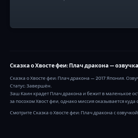
Сказка о Хвосте феи: Плач дракона
— озвучка 
Сказка о Хвосте феи: Плач дракона
—
2017
Япония
. Озву
Статус:
Завершён
.
Заш Каин крадет Плач дракона и бежит в маленькое ост
за посохом Хвост феи, однако миссия оказывается куда
Смотрите
Сказка о Хвосте феи: Плач дракона
с озвучкой 