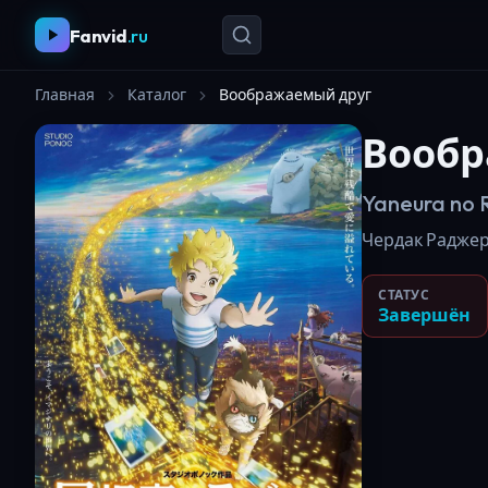
Fanvid
.ru
Главная
Каталог
Воображаемый друг
Вообр
Yaneura no 
Чердак Раджера
СТАТУС
Завершён