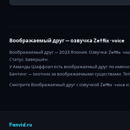
Воображаемый друг
— озвучка Zetflix · voice
Воображаемый друг
—
2023
Япония
. Озвучка: Zetflix · voi
Статус:
Завершён
.
У Аманды Шаффлап есть воображаемый друг по имени Ра
Бантинг — охотник за воображаемыми существами. Тепер
Смотрите
Воображаемый друг
с озвучкой Zetflix · voice
и 
Fanvid.ru