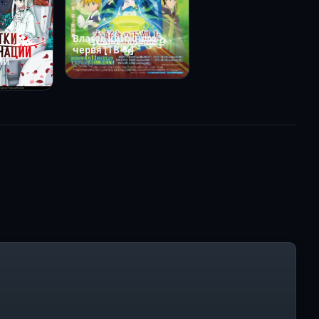
Власть книжного
червя [ТВ-4]
ии
2026