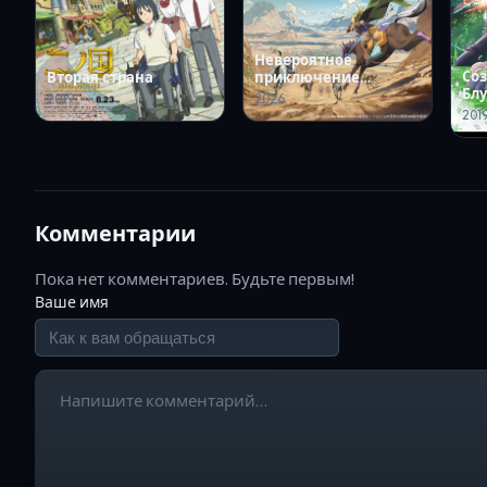
Невероятное
Со
Вторая страна
приключение
Бл
ДжоДжо: Гонка
2019
2026
су
«Стальной шар»
201
Комментарии
Пока нет комментариев. Будьте первым!
Ваше имя