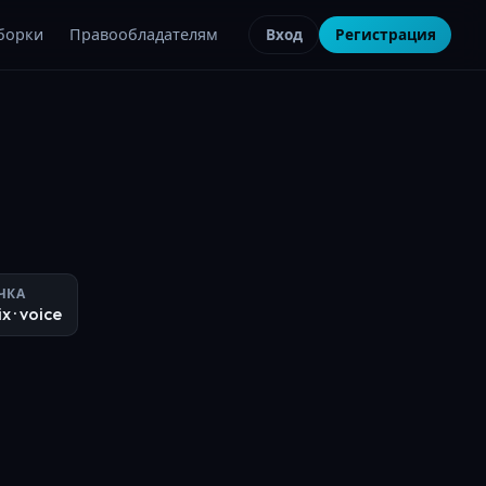
борки
Правообладателям
Вход
Регистрация
ЧКА
ix
· voice