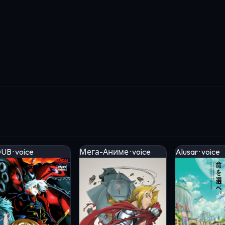
UB · voice
Мега-Аниме · voice
Alusar · voice