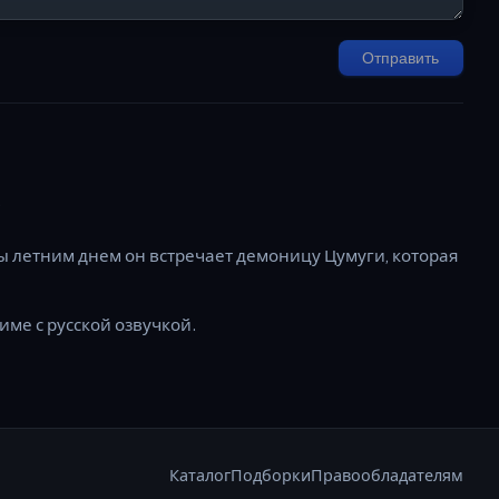
Отправить
.
ы летним днем он встречает демоницу Цумуги, которая
име с русской озвучкой.
Каталог
Подборки
Правообладателям