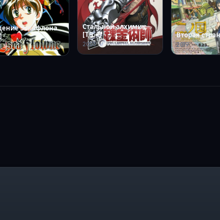
Стальной алхимик
дение Эскафлона
[ТВ-1]
Вторая стра
]
2003
2019
6