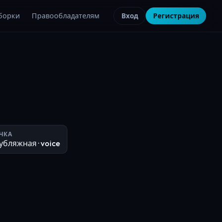
борки
Правообладателям
Вход
Регистрация
ЧКА
убляжная
· voice