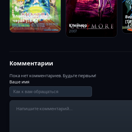
Власть книжного
Ви
червя [ТВ-4]
[ТВ
Клеймор
2026
199
2007
Комментарии
Пока нет комментариев. Будьте первым!
Ваше имя