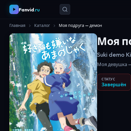
Fanvid
.ru
Главная
Каталог
Моя подруга — демон
Моя п
Suki demo K
Моя девушка — о
СТАТУС
Завершён