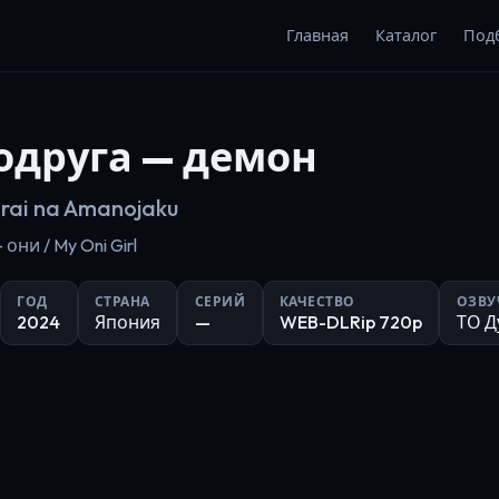
Главная
Каталог
Под
одруга — демон
irai na Amanojaku
ни / My Oni Girl
ГОД
СТРАНА
СЕРИЙ
КАЧЕСТВО
ОЗВУ
2024
Япония
—
WEB-DLRip 720p
ТО Д