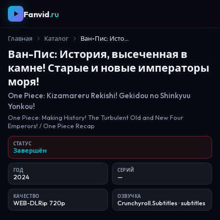
Fanvid
.ru
Главная
Каталог
Ван-Пис: История, высеченная в камне! Старые и новые императоры моря!
Ван-Пис: История, высеченная в
камне! Старые и новые императоры
моря!
One Piece: Kizamareru Rekishi! Gekidou no Shinkyuu
Yonkou!
One Piece: Making History! The Turbulent Old and New Four
Emperors! / One Piece Recap
СТАТУС
Завершён
ГОД
СЕРИЙ
2024
—
КАЧЕСТВО
ОЗВУЧКА
WEB-DLRip 720p
Crunchyroll.Subtitles
· subtitles