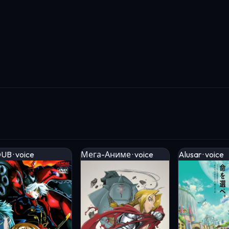
UB · voice
Мега-Аниме · voice
Alusar · voice