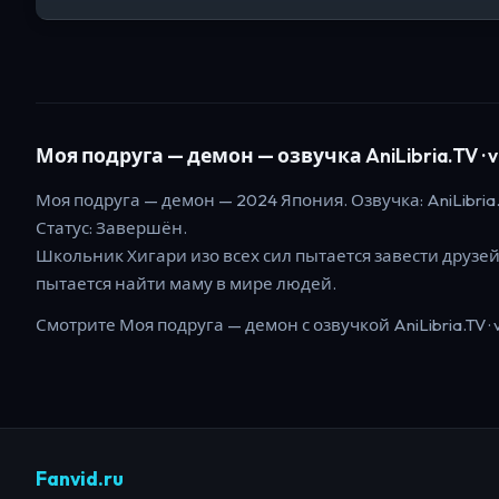
Моя подруга — демон
— озвучка AniLibria.TV · 
Моя подруга — демон
—
2024
Япония
. Озвучка: AniLibria.
Статус:
Завершён
.
Школьник Хигари изо всех сил пытается завести друзе
пытается найти маму в мире людей.
Смотрите
Моя подруга — демон
с озвучкой AniLibria.TV · 
Fanvid.ru