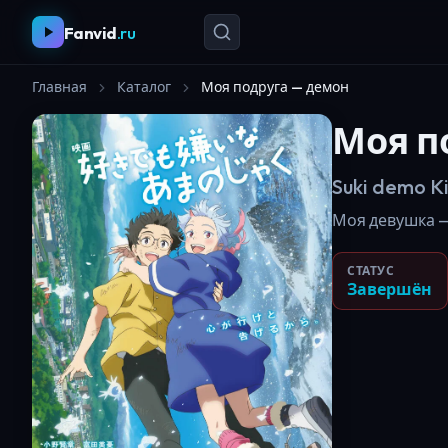
Fanvid
.ru
Главная
Каталог
Моя подруга — демон
Моя п
Suki demo K
Моя девушка — о
СТАТУС
Завершён