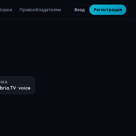
борки
Правообладателям
Вход
Регистрация
ЧКА
bria.TV
· voice