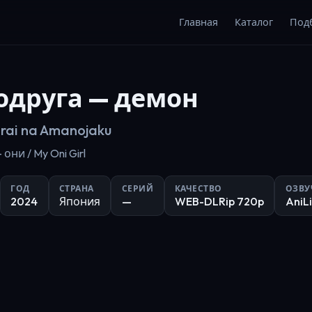
Главная
Каталог
Под
одруга — демон
irai na Amanojaku
ни / My Oni Girl
ГОД
СТРАНА
СЕРИЙ
КАЧЕСТВО
ОЗВУ
2024
Япония
—
WEB-DLRip 720p
AniLi