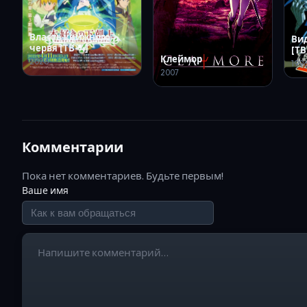
Власть книжного
Ви
червя [ТВ-4]
[ТВ
Клеймор
2026
199
2007
Комментарии
Пока нет комментариев. Будьте первым!
Ваше имя