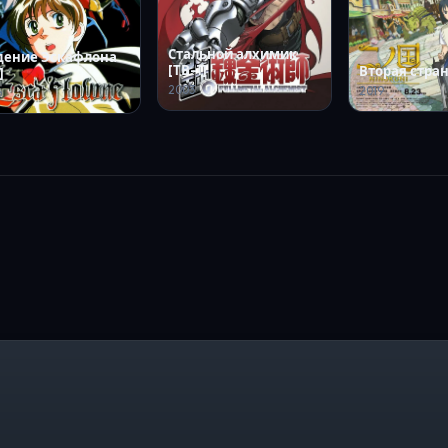
Стальной алхимик
дение Эскафлона
[ТВ-1]
Вторая стра
]
2003
2019
6