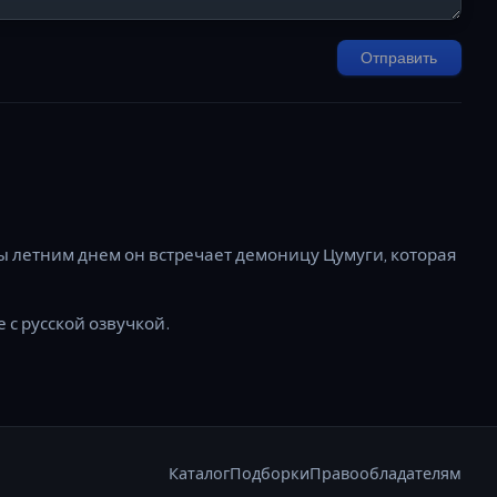
Отправить
ы летним днем он встречает демоницу Цумуги, которая
 с русской озвучкой.
Каталог
Подборки
Правообладателям