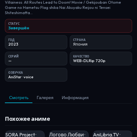
Villainess: All Routes Lead to Doom! Movie / Gekijouban Otome
Game no Hametsu Flag shika Nai Akuyaku Reijou ni Tensei
Shiteshimatta...
СТАТУС
Завершён
ГОД
СТРАНА
2023
Япония
СЕРИЙ
КАЧЕСТВО
—
WEB-DLRip 720p
ОЗВУЧКА
AniStar
· voice
Смотреть
Галерея
Информация
Похожее аниме
SORA Project ·
Логово Любви ·
AniLibria.TV ·