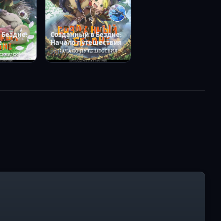
 Бездне:
Созданный в Бездне:
е
Начало путешествия
2019