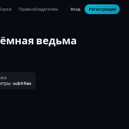
борки
Правообладателям
Вход
Регистрация
тёмная ведьма
ЧКА
итры
· subtitles