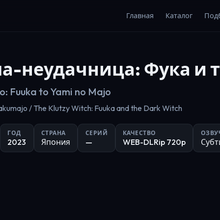
Главная
Каталог
Под
а-неудачница: Фука и 
o: Fuuka to Yami no Majo
Rakumajo / The Klutzy Witch: Fuuka and the Dark Witch
ГОД
СТРАНА
СЕРИЙ
КАЧЕСТВО
ОЗВУ
2023
Япония
—
WEB-DLRip 720p
Субт