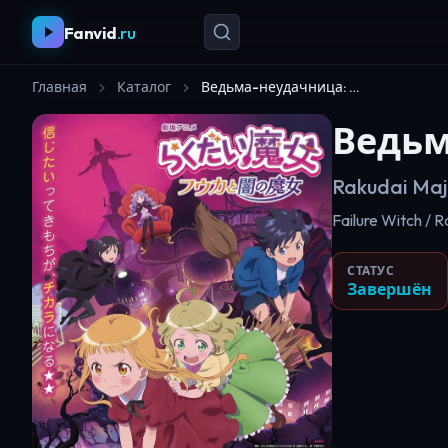
Fanvid
.ru
Главная
Каталог
Ведьма-неудачница: Фука и тёмная ведьма
Ведьм
Rakudai Maj
Failure Witch / 
СТАТУС
Завершён