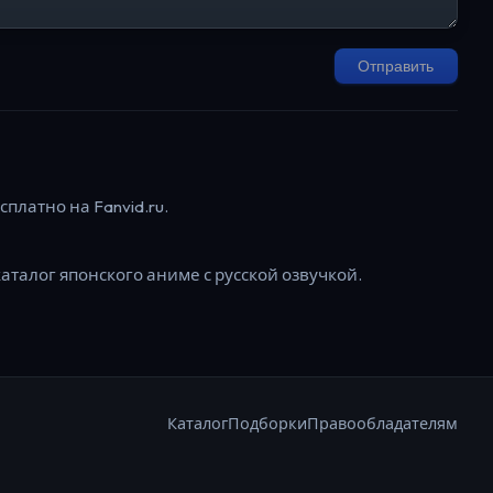
Отправить
платно на Fanvid.ru.
каталог японского аниме с русской озвучкой.
Каталог
Подборки
Правообладателям