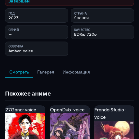
Завершён
ГОД
СТРАНА
2023
Япония
СЕРИЙ
КАЧЕСТВО
—
BDRip 720p
ОЗВУЧКА
Amber
· voice
Смотреть
Галерея
Информация
Похожее аниме
27Gang · voice
OpenDub · voice
Fronda Studio ·
voice