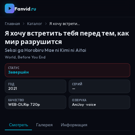
Fanvid
.ru
Главная
Каталог
Я хочу встретить тебя перед тем, как мир разрушится
Я хочу встретить тебя перед тем, как
мир разрушится
Sekai ga Horobiru Mae ni Kimi ni Aitai
World, Before You End
СТАТУС
Завершён
ГОД
СЕРИЙ
2021
—
КАЧЕСТВО
ОЗВУЧКА
WEB-DLRip 720p
AniJoy
· voice
Смотреть
Галерея
Информация