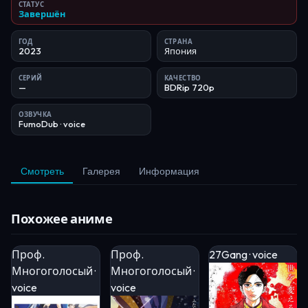
СТАТУС
Завершён
ГОД
СТРАНА
2023
Япония
СЕРИЙ
КАЧЕСТВО
—
BDRip 720p
ОЗВУЧКА
FumoDub
· voice
Смотреть
Галерея
Информация
Похожее аниме
Проф.
Проф.
27Gang · voice
Многоголосый ·
Многоголосый ·
voice
voice