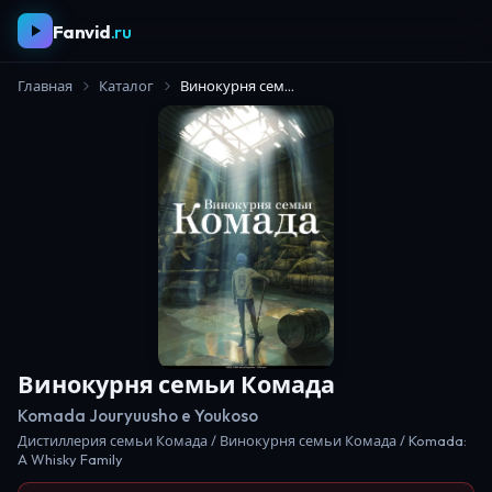
Fanvid
.ru
Главная
Каталог
Винокурня семьи Комада
Винокурня семьи Комада
Komada Jouryuusho e Youkoso
Дистиллерия семьи Комада / Винокурня семьи Комада / Komada:
A Whisky Family