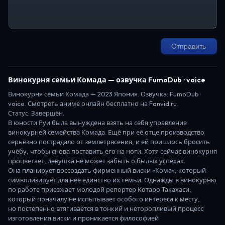
Отправить
Винокурня семьи Комада
— озвучка FumoDub · voice
Винокурня семьи Комада
—
2023
Япония
. Озвучка: FumoDub ·
voice.
Смотреть аниме онлайн бесплатно на Fanvid.ru.
Статус:
Завершён
.
В юности Руи была вынуждена взять на себя управление
винокурней семейства Комада. Ещё при её отце производство
серьёзно пострадало от землетрясения, и ей пришлось бросить
учёбу, чтобы снова поставить его на ноги. Хотя сейчас винокурня
процветает, девушка не может забыть о былых успехах.
Она планирует воссоздать фирменный виски «Кома», который
символизирует для неё единство их семьи. Однажды в винокурню
по работе приезжает молодой репортер Котаро Такахаси,
который поначалу не испытывает особого интереса к месту,
но постепенно втягивается в тонкий и неторопливый процесс
изготовления виски и проникается философией