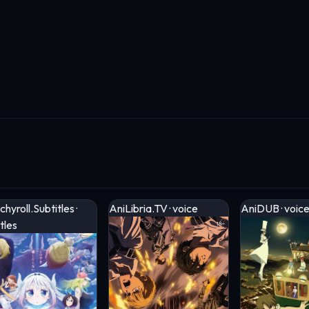
hyroll.Subtitles ·
AniLibria.TV · voice
AniDUB · voic
tles