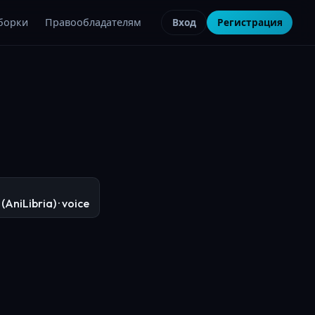
борки
Правообладателям
Вход
Регистрация
 (AniLibria)
· voice