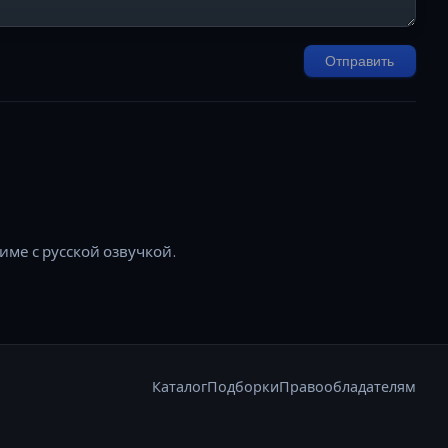
Отправить
.
име с русской озвучкой.
Каталог
Подборки
Правообладателям