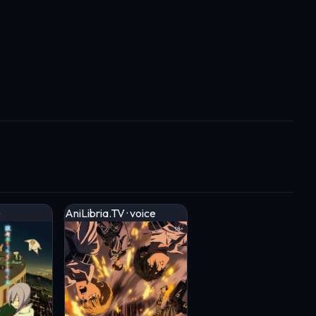
e
AniLibria.TV · voice