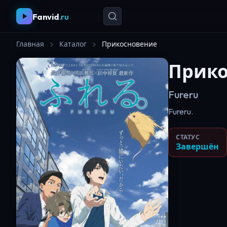
Fanvid
.ru
Главная
Каталог
Прикосновение
Прико
Fureru
Fureru.
СТАТУС
Завершён