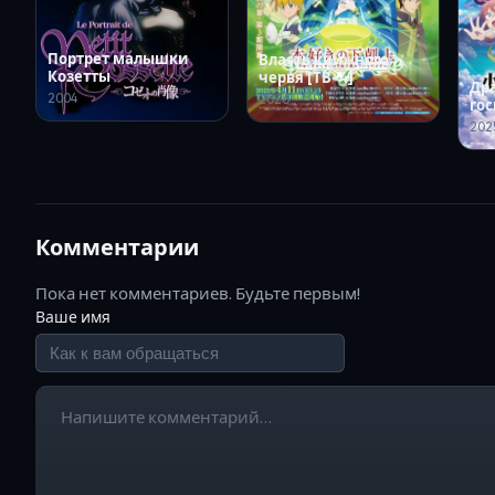
Портрет малышки
Власть книжного
Козетты
червя [ТВ-4]
Др
2004
2026
го
Од
202
Комментарии
Пока нет комментариев. Будьте первым!
Ваше имя