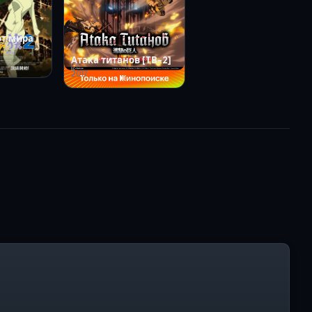
от мира
Атака титанов [ТВ-2]
2017