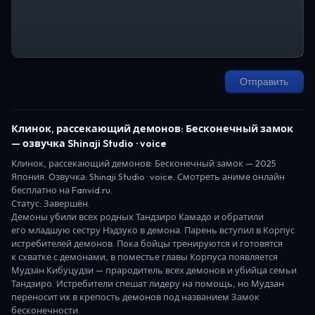
Отправить
Клинок, рассекающий демонов: Бесконечный замок
— озвучка Shinaji Studio · voice
Клинок, рассекающий демонов: Бесконечный замок
—
2025
Япония
. Озвучка: Shinaji Studio · voice.
Смотреть аниме онлайн
бесплатно на Fanvid.ru.
Статус:
Завершён
.
Демоны убили всех родных Тандзиро Камадо и обратили
его младшую сестру Нэдзуко в демона. Парень вступил в Корпус
истребителей демонов. Пока бойцы тренируются и готовятся
к схватке с демонами, в поместье главы Корпуса появляется
Мудзан Кибуцудзи — прародитель всех демонов и убийца семьи
Тандзиро. Истребители спешат лидеру на помощь, но Мудзан
переносит их в крепость демонов под названием Замок
бесконечности.