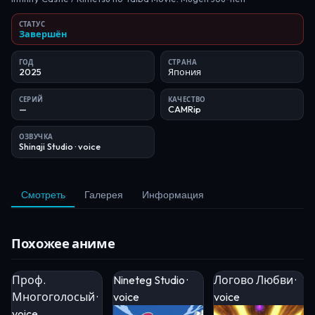
СТАТУС
Завершён
ГОД
СТРАНА
2025
Япония
СЕРИЙ
КАЧЕСТВО
—
CAMRip
ОЗВУЧКА
Shinaji Studio
· voice
Смотреть
Галерея
Информация
Похожее аниме
Проф.
Nineteg Studio ·
Логово Любви ·
Многоголосый ·
voice
voice
voice