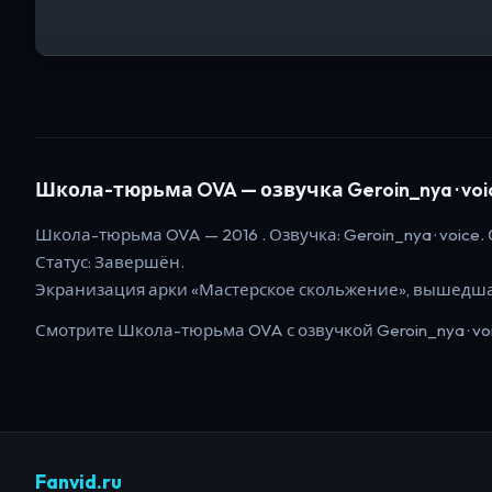
Школа-тюрьма OVA
— озвучка Geroin_nya · voi
Школа-тюрьма OVA
—
2016
. Озвучка: Geroin_nya · voice.
Статус:
Завершён
.
Экранизация арки «Мастерское скольжение», вышедша
Смотрите
Школа-тюрьма OVA
с озвучкой Geroin_nya · vo
Fanvid.ru