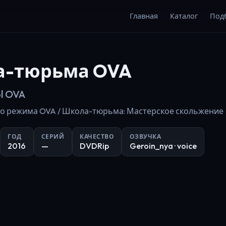
Главная
Каталог
Под
а-тюрьма OVA
ol OVA
о режима OVA / Школа-тюрьма: Мастерское скольжение
ГОД
СЕРИЙ
КАЧЕСТВО
ОЗВУЧКА
2016
—
DVDRip
Geroin_nya
· voice