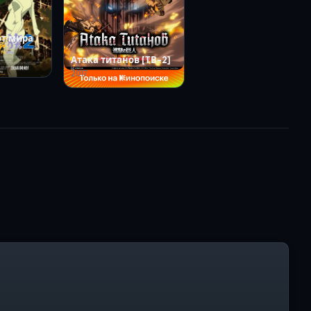
от мира
Атака титанов [ТВ-2]
2017