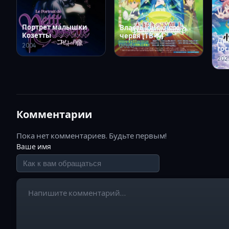
Портрет малышки
Власть книжного
Козетты
червя [ТВ-4]
Др
2004
2026
го
Од
202
Комментарии
Пока нет комментариев. Будьте первым!
Ваше имя