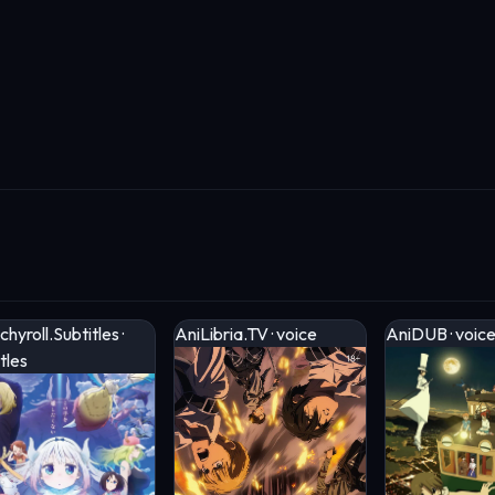
hyroll.Subtitles ·
AniLibria.TV · voice
AniDUB · voic
tles