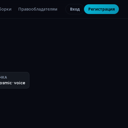
борки
Правообладателям
Вход
Регистрация
ЧКА
osmic
· voice