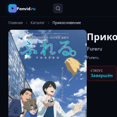
Fanvid
.ru
Главная
Каталог
Прикосновение
Прико
Fureru
Fureru.
СТАТУС
Завершён