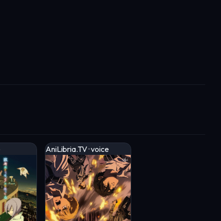
e
AniLibria.TV · voice