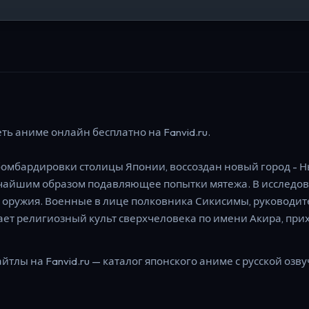
ть аниме онлайн бесплатно на Fanvid.ru.
 бомбардировки столицы Японии, воссоздан новый город - Н
очайшим образом подавляющее попытки мятежа. В исследов
 оружия. Военные в лице полковника Сикисимы, руководит
кает религиозный культ сверхчеловека по имени Акира, при
айтлы на Fanvid.ru — каталог японского аниме с русской озву