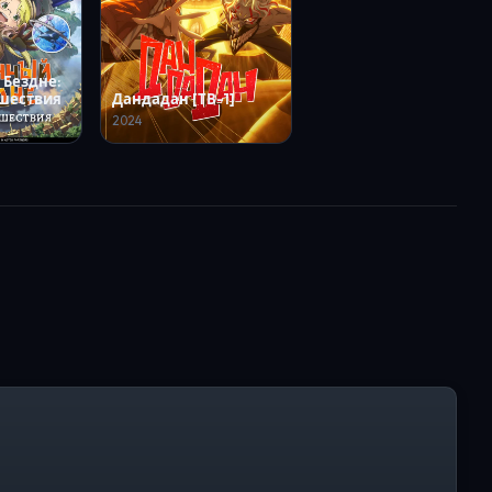
 Бездне:
ешествия
Дандадан [ТВ-1]
2024