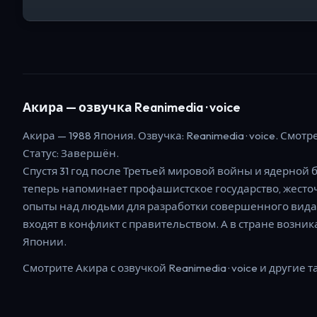
Акира
— озвучка Reanimedia · voice
Акира
—
1988
Япония
. Озвучка: Reanimedia · voice.
Смотре
Статус:
Завершён
.
Спустя 31 год после Третьей мировой войны и ядерной
теперь напоминает профашистское государство, жест
опыты над людьми для разработки совершенного вида
входят в конфликт с правительством. А в стране возни
Японии.
Смотрите
Акира
с озвучкой Reanimedia · voice
и другие т