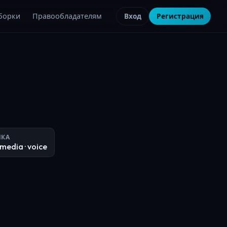
борки
Правообладателям
Вход
Регистрация
ЧКА
imedia
· voice