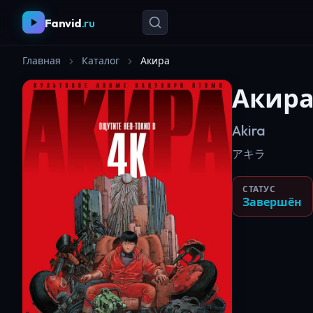
Fanvid
.ru
Главная
Каталог
Акира
Акир
Akira
アキラ
СТАТУС
Завершён