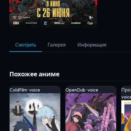
Смотреть
Галерея
Информация
Похожее аниме
ColdFilm · voice
OpenDub · voice
Про
voic