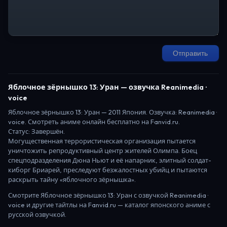
Отправить
Яблочное зёрнышко 13: Уран
— озвучка Reanimedia ·
voice
Яблочное зёрнышко 13: Уран
—
2011
Япония
. Озвучка: Reanimedia ·
voice.
Смотреть аниме онлайн бесплатно на Fanvid.ru.
Статус:
Завершён
.
Могущественная террористическая организация пытается
уничтожить репродуктивный центр жителей Олимпа. Боец
спецподразделения Дюна Ньют и её напарник, элитный солдат-
киборг Бриарей, преследуют безжалостных убийц и пытаются
раскрыть тайну «яблочного зёрнышка».
Смотрите
Яблочное зёрнышко 13: Уран
с озвучкой Reanimedia ·
voice
и другие тайтлы на Fanvid.ru — каталог японского аниме с
русской озвучкой.