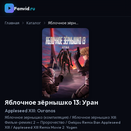
Fanvid
.ru
Главная
Каталог
Яблочное зёрнышко 13: Уран
Яблочное зёрнышко 13: Уран
Appleseed XIII: Ouranos
Яблочное зернышко (компиляция) / Яблочное зёрнышко XIII:
Фильм-ремикс 2 — Пророчество / Gekijou Remix Ban Appleseed
XIII / Appleseed XIII Remix Movie 2: Yogen