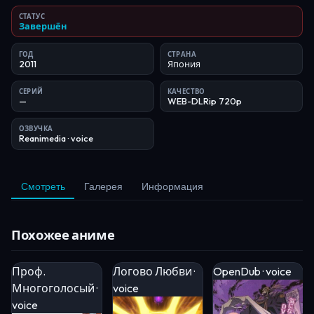
СТАТУС
Завершён
ГОД
СТРАНА
2011
Япония
СЕРИЙ
КАЧЕСТВО
—
WEB-DLRip 720p
ОЗВУЧКА
Reanimedia
· voice
Смотреть
Галерея
Информация
Похожее аниме
Проф.
Логово Любви ·
OpenDub · voice
Многоголосый ·
voice
voice