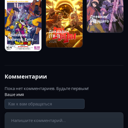
Дневник
будущего
2010
Дандадан
Драконий
[ТВ-1]
жемчуг: Супер
2024
— супергерой
2022
Комментарии
Пока нет комментариев. Будьте первым!
Ваше имя