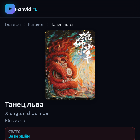
Fanvid
.ru
Главная
Каталог
Танец льва
Танец льва
Xiong shi shao nian
Юный лев
СТАТУС
Завершён