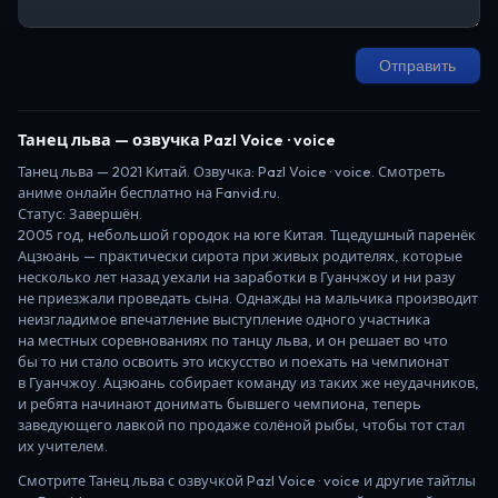
Отправить
Танец льва
— озвучка Pazl Voice · voice
Танец льва
—
2021
Китай
. Озвучка: Pazl Voice · voice.
Смотреть
аниме онлайн бесплатно на Fanvid.ru.
Статус:
Завершён
.
2005 год, небольшой городок на юге Китая. Тщедушный паренёк
Ацзюань — практически сирота при живых родителях, которые
несколько лет назад уехали на заработки в Гуанчжоу и ни разу
не приезжали проведать сына. Однажды на мальчика производит
неизгладимое впечатление выступление одного участника
на местных соревнованиях по танцу льва, и он решает во что
бы то ни стало освоить это искусство и поехать на чемпионат
в Гуанчжоу. Ацзюань собирает команду из таких же неудачников,
и ребята начинают донимать бывшего чемпиона, теперь
заведующего лавкой по продаже солёной рыбы, чтобы тот стал
их учителем.
Смотрите
Танец льва
с озвучкой Pazl Voice · voice
и другие тайтлы