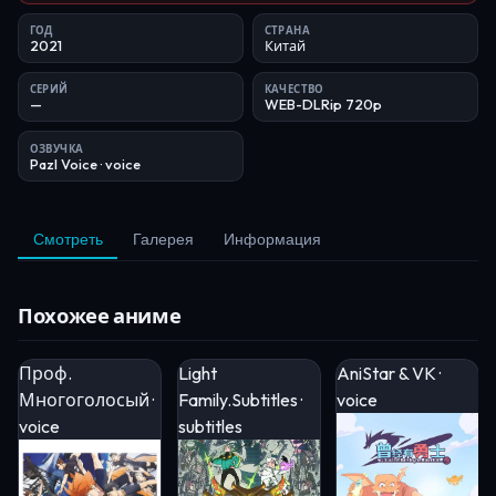
ГОД
СТРАНА
2021
Китай
СЕРИЙ
КАЧЕСТВО
—
WEB-DLRip 720p
ОЗВУЧКА
Pazl Voice
· voice
Смотреть
Галерея
Информация
Похожее аниме
Проф.
Light
AniStar & VK ·
Многоголосый ·
Family.Subtitles ·
voice
voice
subtitles