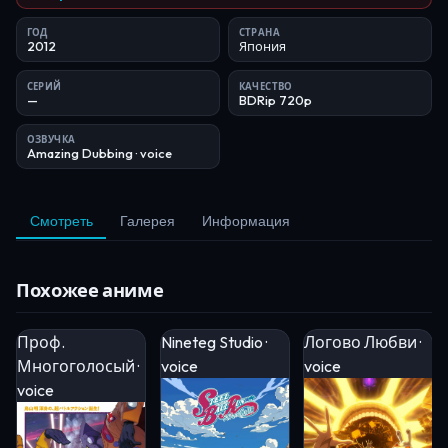
ГОД
СТРАНА
2012
Япония
СЕРИЙ
КАЧЕСТВО
—
BDRip 720p
ОЗВУЧКА
Amazing Dubbing
· voice
Смотреть
Галерея
Информация
Похожее аниме
Проф.
Nineteg Studio ·
Логово Любви ·
Многоголосый ·
voice
voice
voice