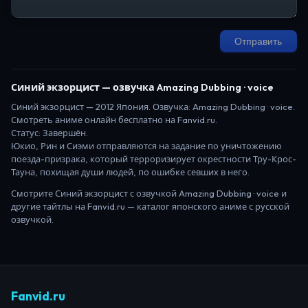
Отправить
Синий экзорцист
— озвучка Amazing Dubbing · voice
Синий экзорцист
—
2012
Япония
. Озвучка: Amazing Dubbing · voice.
Смотреть аниме онлайн бесплатно на Fanvid.ru.
Статус:
Завершён
.
Юкио, Рин и Сиэми отправляются на задание по уничтожению
поезда-призрака, который терроризирует окрестности Тру-Крос-
Тауна, похищая души людей, по ошибке севших в него.
Смотрите
Синий экзорцист
с озвучкой Amazing Dubbing · voice
и
другие тайтлы на Fanvid.ru — каталог японского аниме с русской
озвучкой.
Fanvid.ru