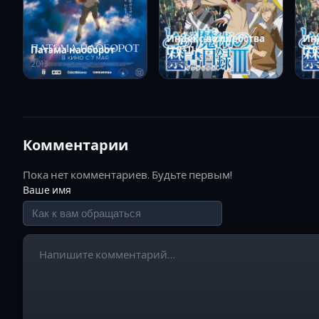
Индекс волшебства
Ин
Патэма наоборот
[ТВ-1]
[ТВ
2013
2008
201
Комментарии
Пока нет комментариев. Будьте первым!
Ваше имя