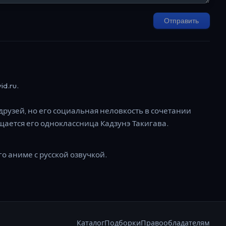
Отправить
d.ru.
друзей, но его социальная неловкость в сочетании
ащается его одноклассница Кадзунэ Такигава.
го аниме с русской озвучкой.
Каталог
Подборки
Правообладателям