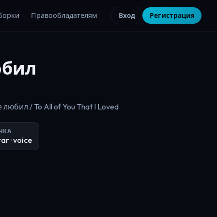
борки
Правообладателям
Вход
Регистрация
юбил
бил / To All of You That I Loved
ЧКА
tar
· voice