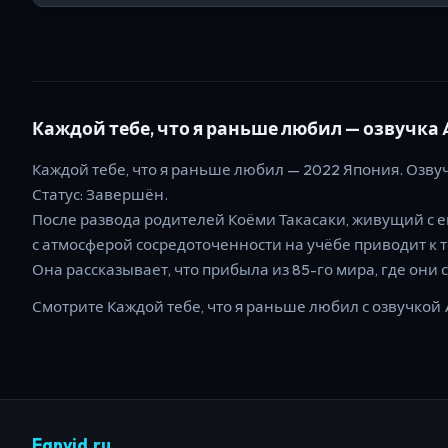
Каждой тебе, что я раньше любил
— озвучка An
Каждой тебе, что я раньше любил
—
2022
Япония
. Озвуч
Статус:
Завершён
.
После развода родителей Коёми Такасаки, живущий с ег
с атмосферой сосредоточенности на учёбе приводит к т
Она рассказывает, что прибыла из 85-го мира, где они
Смотрите
Каждой тебе, что я раньше любил
с озвучкой A
Fanvid.ru