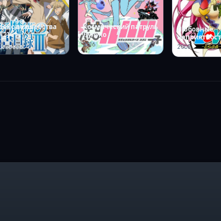
декс волшебства
Космический патруль
Любовные
-2]
Лулуко
неприятности
0
2016
2008