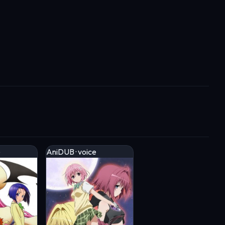
e
AniDUB · voice