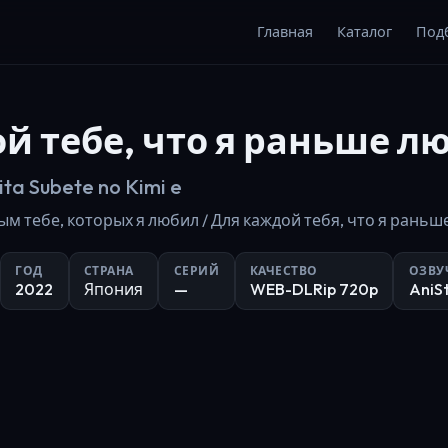
Главная
Каталог
Под
й тебе, что я раньше л
ita Subete no Kimi e
 тебе, которых я любил / Для каждой тебя, что я раньше лю
ГОД
СТРАНА
СЕРИЙ
КАЧЕСТВО
ОЗВУ
2022
Япония
—
WEB-DLRip 720p
AniS