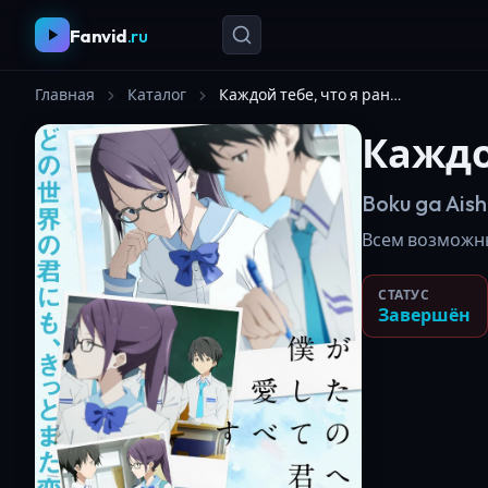
Fanvid
.ru
Главная
Каталог
Каждой тебе, что я раньше любил
Каждо
Boku ga Aish
Всем возможным
СТАТУС
Завершён