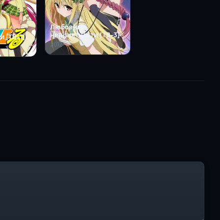
Любовные
неприятности [ТВ-3]
 [ТВ-1]
2012