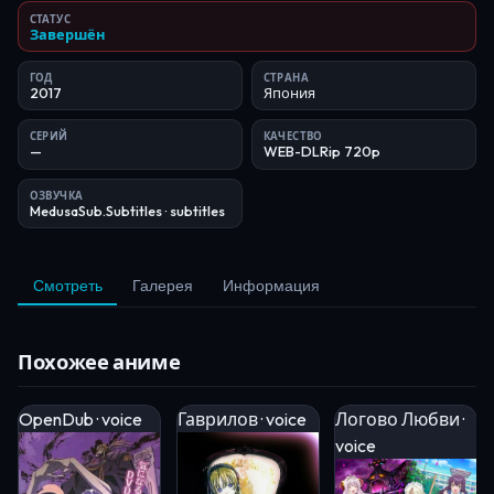
СТАТУС
Завершён
ГОД
СТРАНА
2017
Япония
СЕРИЙ
КАЧЕСТВО
—
WEB-DLRip 720p
ОЗВУЧКА
MedusaSub.Subtitles
· subtitles
Смотреть
Галерея
Информация
Похожее аниме
OpenDub · voice
Гаврилов · voice
Логово Любви ·
voice