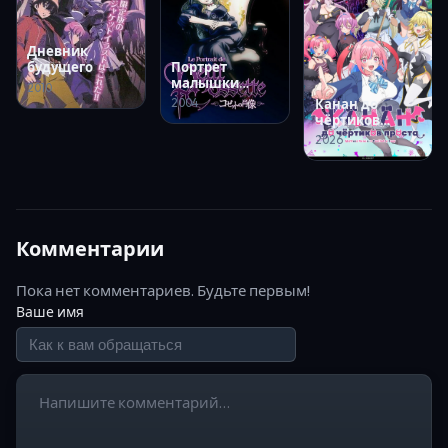
Дневник
Портрет
будущего
малышки
2010
Козетты
2004
Канан до
чёртиков
проста
2026
Комментарии
Пока нет комментариев. Будьте первым!
Ваше имя