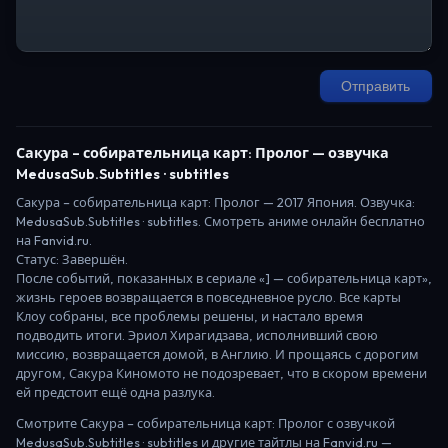
Отправить
Сакура – собирательница карт: Пролог
— озвучка
MedusaSub.Subtitles · subtitles
Сакура – собирательница карт: Пролог
—
2017
Япония
. Озвучка:
MedusaSub.Subtitles · subtitles.
Смотреть аниме онлайн бесплатно
на Fanvid.ru.
Статус:
Завершён
.
После событий, показанных в сериале «] — собирательница карт»,
жизнь героев возвращается в повседневное русло. Все карты
Клоу собраны, все проблемы решены, и настало время
подводить итоги. Эриол Хирагидзава, исполнивший свою
миссию, возвращается домой, в Англию. И прощаясь с дорогим
другом, Сакура Киномото не подозревает, что в скором времени
ей предстоит ещё одна разлука.
Смотрите
Сакура – собирательница карт: Пролог
с озвучкой
MedusaSub.Subtitles · subtitles
и другие тайтлы на Fanvid.ru —