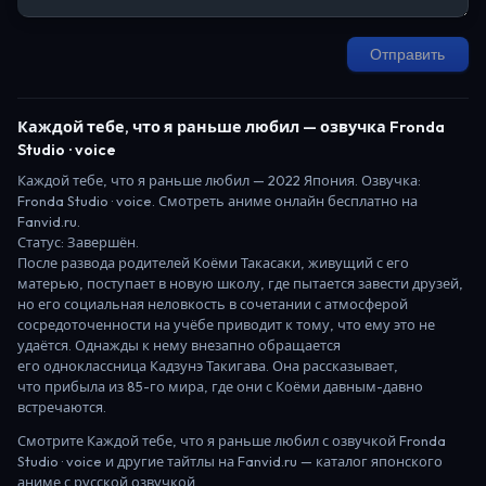
Отправить
Каждой тебе, что я раньше любил
— озвучка Fronda
Studio · voice
Каждой тебе, что я раньше любил
—
2022
Япония
. Озвучка:
Fronda Studio · voice.
Смотреть аниме онлайн бесплатно на
Fanvid.ru.
Статус:
Завершён
.
После развода родителей Коёми Такасаки, живущий с его
матерью, поступает в новую школу, где пытается завести друзей,
но его социальная неловкость в сочетании с атмосферой
сосредоточенности на учёбе приводит к тому, что ему это не
удаётся. Однажды к нему внезапно обращается
его одноклассница Кадзунэ Такигава. Она рассказывает,
что прибыла из 85-го мира, где они с Коёми давным-давно
встречаются.
Смотрите
Каждой тебе, что я раньше любил
с озвучкой Fronda
Studio · voice
и другие тайтлы на Fanvid.ru — каталог японского
аниме с русской озвучкой.