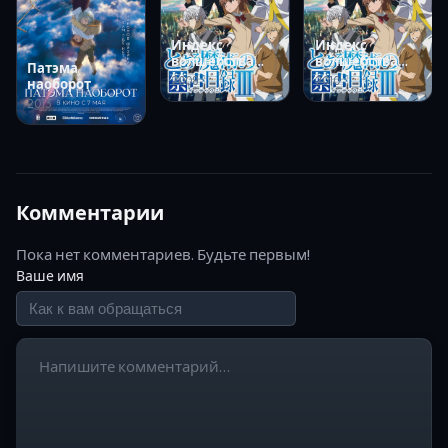
Индекс
Индекс
волшебства
волшебства
Патэма
[ТВ-1]
[ТВ-2]
2008
2010
наоборот
2013
Комментарии
Пока нет комментариев. Будьте первым!
Ваше имя