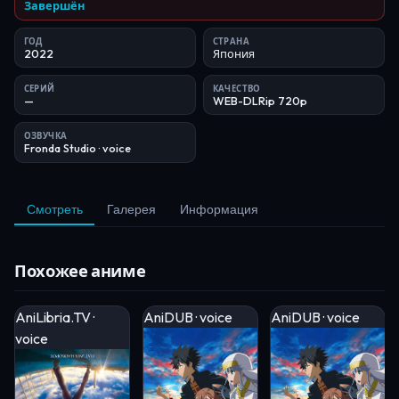
Завершён
ГОД
СТРАНА
2022
Япония
СЕРИЙ
КАЧЕСТВО
—
WEB-DLRip 720p
ОЗВУЧКА
Fronda Studio
· voice
Смотреть
Галерея
Информация
Похожее аниме
AniLibria.TV ·
AniDUB · voice
AniDUB · voice
voice