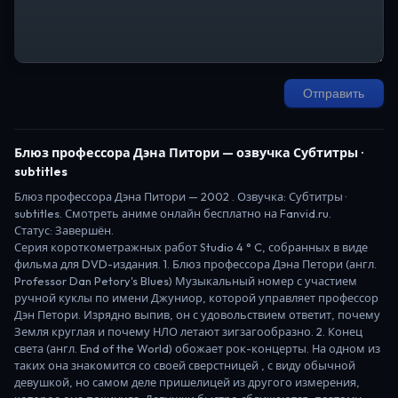
Отправить
Блюз профессора Дэна Питори
— озвучка Субтитры ·
subtitles
Блюз профессора Дэна Питори
—
2002
. Озвучка: Субтитры ·
subtitles.
Смотреть аниме онлайн бесплатно на Fanvid.ru.
Статус:
Завершён
.
Серия короткометражных работ Studio 4 ° C, собранных в виде
фильма для DVD-издания. 1. Блюз профессора Дэна Петори (англ.
Professor Dan Petory's Blues) Музыкальный номер с участием
ручной куклы по имени Джуниор, которой управляет профессор
Дэн Петори. Изрядно выпив, он с удовольствием ответит, почему
Земля круглая и почему НЛО летают зигзагообразно. 2. Конец
света (англ. End of the World) обожает рок-концерты. На одном из
таких она знакомится со своей сверстницей , с виду обычной
девушкой, но самом деле пришелицей из другого измерения,