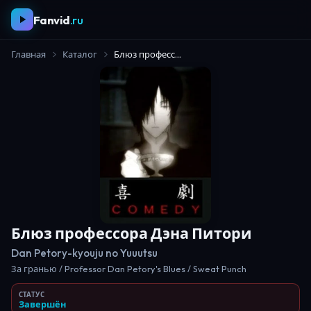
Fanvid
.ru
Главная
Каталог
Блюз профессора Дэна Питори
Блюз профессора Дэна Питори
Dan Petory-kyouju no Yuuutsu
За гранью / Professor Dan Petory's Blues / Sweat Punch
СТАТУС
Завершён