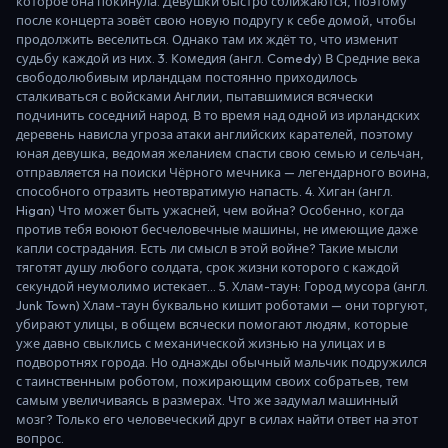
которое она покинула. Девушки быстро сближаются, поэтому
после концерта зовёт свою новую подругу к себе домой, чтобы
продолжить веселиться. Однако там их ждёт то, что изменит
судьбу каждой из них. 3. Комедия (англ. Comedy) В Средние века
свободолюбивым ирландцам постоянно приходилось
сталкиваться с войсками Англии, пытавшимися всячески
подчинить соседний народ. В то время над одной из ирландских
деревень нависла угроза атаки английских карателей, поэтому
юная девушка, ведомая желанием спасти свою семью и сельчан,
отправляется на поиски Чёрного мечника — легендарного воина,
способного отразить неотвратимую напасть. 4. Хиган (англ.
Higan) Что может быть ужасней, чем война? Особенно, когда
против тебя воюют бесчеловечные машины, не имеющие даже
капли сострадания. Есть ли смысл в этой войне? Такие мысли
тяготят душу любого солдата, срок жизни которого с каждой
секундой неумолимо истекает... 5. Хлам-таун: Город мусора (англ.
Junk Town) Хлам-таун буквально кишит роботами — они торгуют,
убирают улицы, в общем всячески помогают людям, которые
уже давно свыклись с механической жизнью на улицах и в
подворотнях города. Но однажды обычный мальчик подружился
с таинственным роботом, пожирающим своих собратьев, тем
самым увеличиваясь в размерах. Что же задумал машинный
мозг? Только его человеческий друг в силах найти ответ на этот
вопрос.