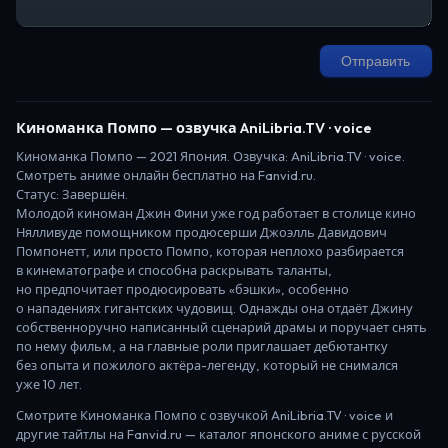
Отправить
Киноманка Помпо
— озвучка AniLibria.TV · voice
Киноманка Помпо
—
2021
Япония
. Озвучка: AniLibria.TV · voice.
Смотреть аниме онлайн бесплатно на Fanvid.ru.
Статус:
Завершён
.
Молодой киноман Джин Фини уже год работает в столице кино
Нялливуде помощником продюсерши Джоэлль Давидович
Помпонетт, или просто Помпо, которая неплохо разбирается
в кинематографе и способна раскрывать таланты,
но предпочитает продюсировать «бэшки», особенно
о нападениях гигантских чудовищ. Однажды она отдаёт Джину
собственноручно написанный сценарий драмы и поручает снять
по нему фильм, а на главные роли приглашает дебютантку
без опыта и пожилого актёра-легенду, который не снимался
уже 10 лет.
Смотрите
Киноманка Помпо
с озвучкой AniLibria.TV · voice
и
другие тайтлы на Fanvid.ru — каталог японского аниме с русской