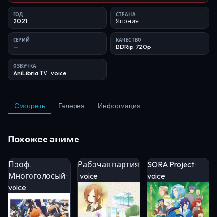
ГОД
СТРАНА
2021
Япония
СЕРИЙ
КАЧЕСТВО
—
BDRip 720p
ОЗВУЧКА
AniLibria.TV
· voice
Смотреть
Галерея
Информация
Похожее аниме
Проф.
Рабочая партия
SORA Project ·
Многоголосый ·
· voice
voice
voice