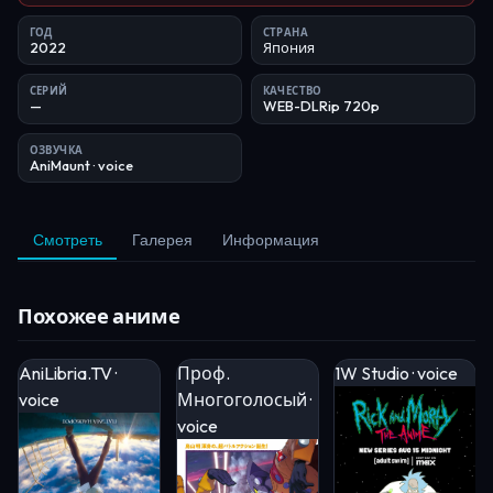
ГОД
СТРАНА
2022
Япония
СЕРИЙ
КАЧЕСТВО
—
WEB-DLRip 720p
ОЗВУЧКА
AniMaunt
· voice
Смотреть
Галерея
Информация
Похожее аниме
AniLibria.TV ·
Проф.
1W Studio · voice
voice
Многоголосый ·
voice