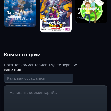
Рик и Морти:
Патэма
Аниме
наоборот
2024
Драконий
2013
жемчуг: Супер
— супергерой
2022
Комментарии
Пока нет комментариев. Будьте первым!
Ваше имя