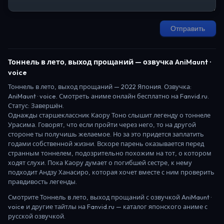
Отправить
Тоннель в лето, выход прощаний
— озвучка AniMaunt ·
voice
Тоннель в лето, выход прощаний
—
2022
Япония
. Озвучка:
AniMaunt · voice.
Смотреть аниме онлайн бесплатно на Fanvid.ru.
Статус:
Завершён
.
Однажды старшеклассник Каору Тоно слышит легенду о тоннеле
Урасима. Говорят, что если пройти через него, то на другой
стороне ты получишь желаемое. Но за это придется заплатить
годами собственной жизни. Вскоре парень оказывается перед
странным тоннелем, подозрительно похожим на тот, о котором
ходят слухи. Пока Каору думает о погибшей сестре, к нему
подходит Андзу Ханасиро, которая хочет вместе с ним проверить
правдивость легенды.
Смотрите
Тоннель в лето, выход прощаний
с озвучкой AniMaunt ·
voice
и другие тайтлы на Fanvid.ru — каталог японского аниме с
русской озвучкой.