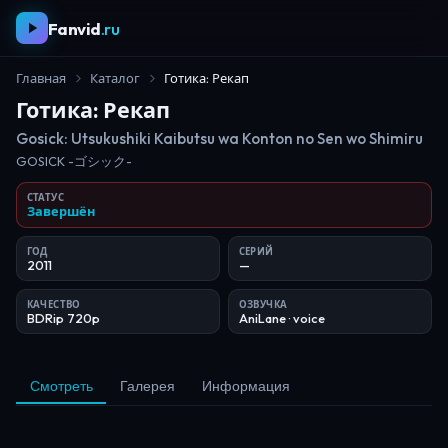
Fanvid
.ru
Главная
Каталог
Готика: Рекап
Готика: Рекап
Gosick: Utsukushiki Kaibutsu wa Konton no Sen wo Shimiru
GOSICK -ゴシック-
СТАТУС
Завершён
ГОД
СЕРИЙ
2011
—
КАЧЕСТВО
ОЗВУЧКА
BDRip 720p
AniLane
· voice
Смотреть
Галерея
Информация