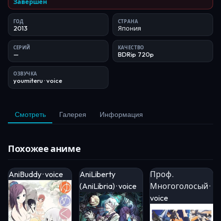
Завершён
ГОД
СТРАНА
2013
Япония
СЕРИЙ
КАЧЕСТВО
—
BDRip 720p
ОЗВУЧКА
youmiteru
· voice
Смотреть
Галерея
Информация
Похожее аниме
AniBuddy · voice
AniLiberty
Проф.
(AniLibria) · voice
Многоголосый ·
voice