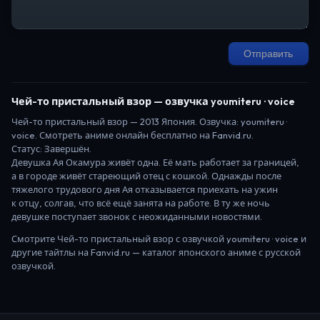
Отправить
Чей-то пристальный взор
— озвучка youmiteru · voice
Чей-то пристальный взор
—
2013
Япония
. Озвучка: youmiteru ·
voice.
Смотреть аниме онлайн бесплатно на Fanvid.ru.
Статус:
Завершён
.
Девушка Ая Окамура живёт одна. Её мать работает за границей,
а в городе живёт стареющий отец с кошкой. Однажды после
тяжелого трудового дня Ая отказывается приехать на ужин
к отцу, солгав, что всё ещё занята на работе. В ту же ночь
девушке поступает звонок с неожиданными новостями.
Смотрите
Чей-то пристальный взор
с озвучкой youmiteru · voice
и
другие тайтлы на Fanvid.ru — каталог японского аниме с русской
озвучкой.